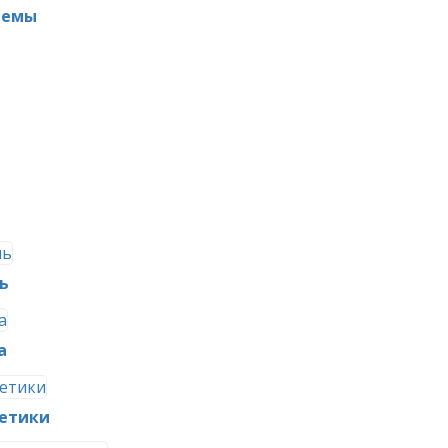
темы
ь
а
метики