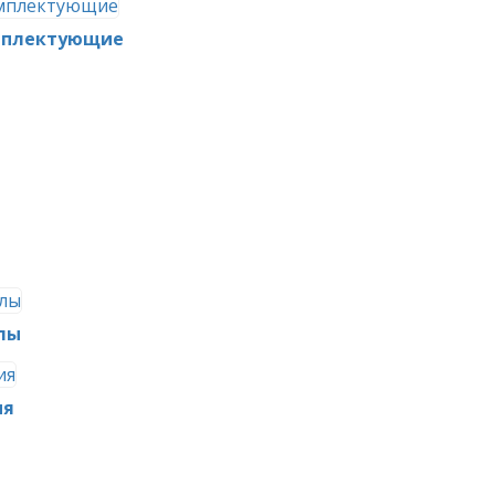
омплектующие
лы
ия