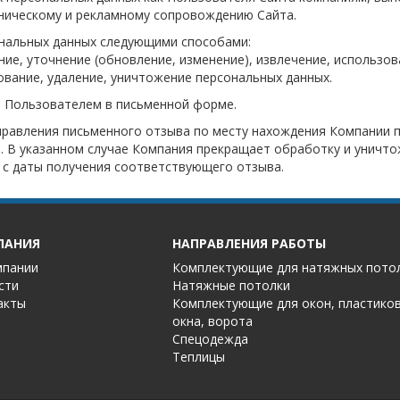
хническому и рекламному сопровождению Сайта.
нальных данных следующими способами:
ение, уточнение (обновление, изменение), извлечение, использо
ование, удаление, уничтожение персональных данных.
а Пользователем в письменной форме.
равления письменного отзыва по месту нахождения Компании п
u
. В указанном случае Компания прекращает обработку и уничт
 с даты получения соответствующего отзыва.
ПАНИЯ
НАПРАВЛЕНИЯ РАБОТЫ
мпании
Комплектующие для натяжных пото
сти
Натяжные потолки
акты
Комплектующие для окон, пластико
окна, ворота
Спецодежда
Теплицы