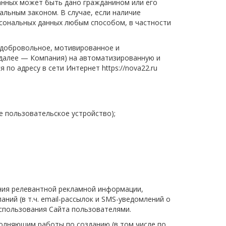
данных может быть дано гражданином или его
льным законом. В случае, если наличие
рсональных данных любым способом, в частности
е добровольное, мотивированное и
 (далее — Компания) на автоматизированную и
по адресу в сети Интернет https://nova22.ru
е пользовательское устройство);
ния релевантной рекламной информации,
ий (в т.ч. email-рассылок и SMS-уведомлений о
 использования Сайта пользователями.
полняющим работы по созданию (в том числе по