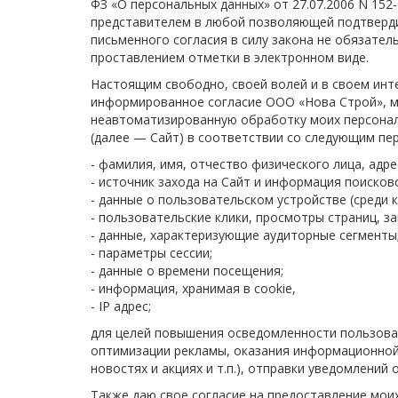
ФЗ «О персональных данных» от 27.07.2006 N 15
представителем в любой позволяющей подтвердит
письменного согласия в силу закона не обязате
проставлением отметки в электронном виде.
Настоящим свободно, своей волей и в своем инт
информированное согласие ООО «Нова Строй», мес
неавтоматизированную обработку моих персональн
(далее — Сайт) в соответствии со следующим пе
- фамилия, имя, отчество физического лица, адр
- источник захода на Сайт и информация поисков
- данные о пользовательском устройстве (среди 
- пользовательские клики, просмотры страниц, з
- данные, характеризующие аудиторные сегменты
- параметры сессии;
- данные о времени посещения;
- информация, хранимая в cookie,
- IP адрес;
для целей повышения осведомленности пользова
оптимизации рекламы, оказания информационной 
новостях и акциях и т.п.), отправки уведомлений
Также даю свое согласие на предоставление мои