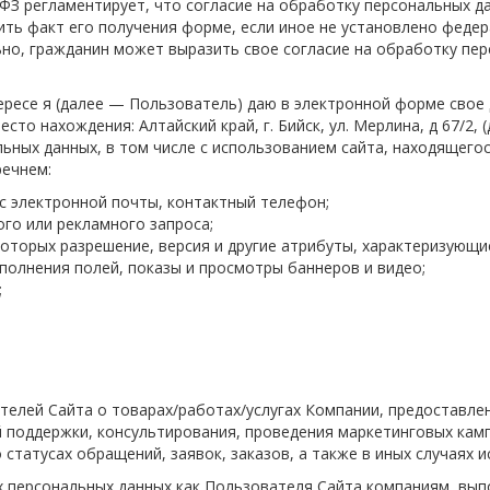
2-ФЗ регламентирует, что согласие на обработку персональных 
ь факт его получения форме, если иное не установлено федера
льно, гражданин может выразить свое согласие на обработку пе
ересе я (далее — Пользователь) даю в электронной форме сво
то нахождения: Алтайский край, г. Бийск, ул. Мерлина, д 67/2,
ых данных, в том числе с использованием сайта, находящегося 
речнем:
ес электронной почты, контактный телефон;
ого или рекламного запроса;
которых разрешение, версия и другие атрибуты, характеризующи
аполнения полей, показы и просмотры баннеров и видео;
;
телей Сайта о товарах/работах/услугах Компании, предоставле
поддержки, консультирования, проведения маркетинговых кампан
 о статусах обращений, заявок, заказов, а также в иных случаях
х персональных данных как Пользователя Сайта компаниям, вы