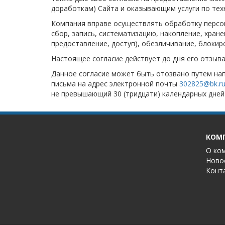
доработкам) Сайта и оказывающим услуги по те
Компания вправе осуществлять обработку персо
сбор, запись, систематизацию, накопление, хран
предоставление, доступ), обезличивание, блокир
Настоящее согласие действует до дня его отзыв
Данное согласие может быть отозвано путем нап
письма на адрес электронной почты
302825@bk.r
не превышающий 30 (тридцати) календарных дней
КОМ
О ко
Ново
Конт