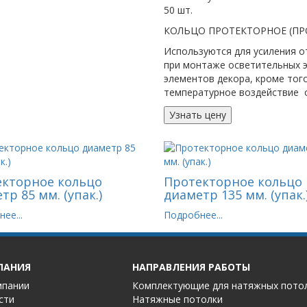
50 шт.
КОЛЬЦО ПРОТЕКТОРНОЕ (ПР
Используются для усиления о
при монтаже осветительных э
элементов декора, кроме то
температурное воздействие о
Узнать цену
кторное кольцо
Протекторное кольцо
тр 85 мм. (упак.)
диаметр 135 мм. (упак.
ее...
Подробнее...
ПАНИЯ
НАПРАВЛЕНИЯ РАБОТЫ
мпании
Комплектующие для натяжных пото
сти
Натяжные потолки