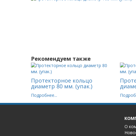
Рекомендуем также
Протекторное кольцо
Проте
диаметр 80 мм. (упак.)
диаме
Подробнее...
Подробн
КОМ
О ко
Ново