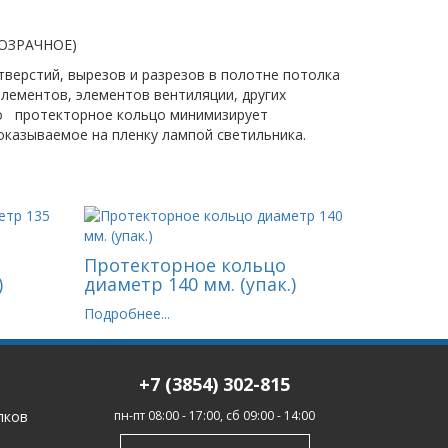
ОЗРАЧНОЕ)
тверстий, вырезов и разрезов в полотне потолка
лементов, элементов вентиляции, других
го протекторное кольцо минимизирует
казываемое на пленку лампой светильника.
Протекторное кольцо
)
диаметр 140 мм. (упак.)
Подробнее...
+7 (3854) 302-815
лков
пн-пт 08:00 - 17:00, сб 09:00 - 14:00