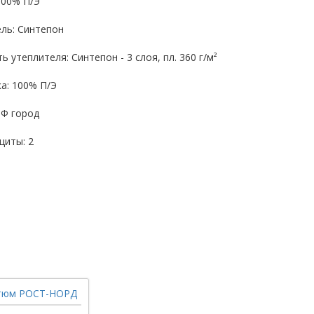
100% П/Э
ль: Синтепон
ь утеплителя: Синтепон - 3 слоя, пл. 360 г/м²
а: 100% П/Э
МФ город
щиты: 2