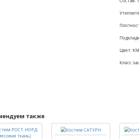
Состав: 
Утеплите
Плотност
Подкладк
Цвет: К
Класс за
мендуем также