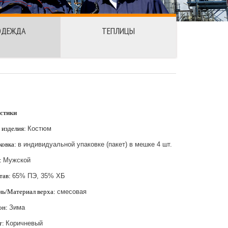
ОДЕЖДА
ТЕПЛИЦЫ
стики
 изделия:
Костюм
ковка:
в индивидуальной упаковке (пакет) в мешке 4 шт.
:
Мужской
тав:
65% ПЭ, 35% ХБ
нь/Материал верха:
смесовая
он:
Зима
т:
Коричневый