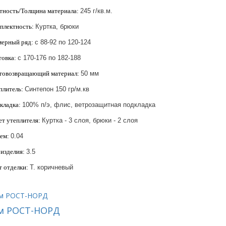
тность/Толщина материала:
245 г/кв.м.
плектность:
Куртка, брюки
мерный ряд:
с 88-92 по 120-124
товка:
с 170-176 по 182-188
товозвращающий материал:
50 мм
плитель:
Синтепон 150 гр/м.кв
кладка:
100% п/э, флис, ветрозащитная подкладка
ет утеплителя:
Куртка - 3 слоя, брюки - 2 слоя
ем:
0.04
 изделия:
3.5
т отделки:
Т. коричневый
м РОСТ-НОРД