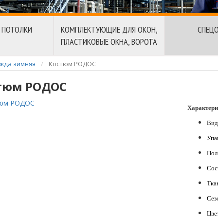
 ПОТОЛКИ
КОМПЛЕКТУЮЩИЕ ДЛЯ ОКОН,
СПЕЦ
ПЛАСТИКОВЫЕ ОКНА, ВОРОТА
жда зимняя
Костюм РОДОС
тюм РОДОС
Характери
Вид
Упа
Пол
Сос
Тка
Сез
Цве