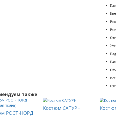
Пло
Ком
Раз
Рос
Све
Уте
Под
Пак
Объ
Вес
Цве
мендуем также
Костюм САТУРН
Костю
юм РОСТ-НОРД